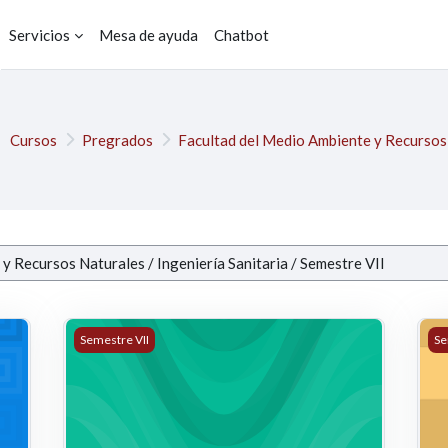
Servicios
Mesa de ayuda
Chatbot
Cursos
Pregrados
Facultad del Medio Ambiente y Recursos
CION DE RESIDUOS SOLIDOS (EDWAR LEONARDO TOVAR ROME
18111813 - ALCANTARILLADOS (DIEGO ALEJANDRO
10
Semestre VII
Se