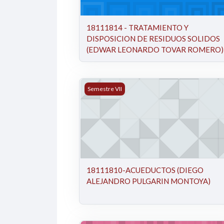
18111814 - TRATAMIENTO Y
DISPOSICION DE RESIDUOS SOLIDOS
(EDWAR LEONARDO TOVAR ROMERO)
18111810-ACUEDUCTOS (DIEGO ALEJ
Semestre VII
18111810-ACUEDUCTOS (DIEGO
ALEJANDRO PULGARIN MONTOYA)