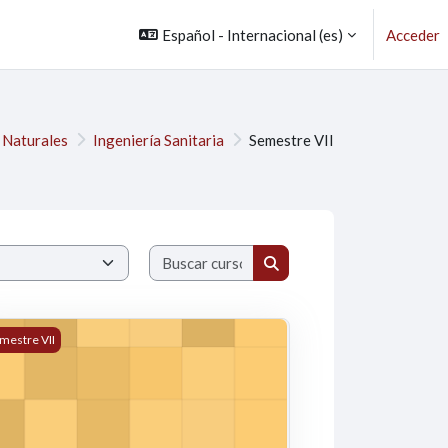
Español - Internacional ‎(es)‎
Acceder
 Naturales
Ingeniería Sanitaria
Semestre VII
Buscar cursos
Buscar cursos
RO)
 PULGARIN MONTOYA)
3 - ALCANTARILLADOS (WILL)
mestre VII