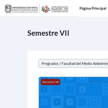
Salta al contenido principal
Página Principal
Semestre VII
Categorías
18111814 - TRATAMIENTO Y DISPOSI
Semestre VII