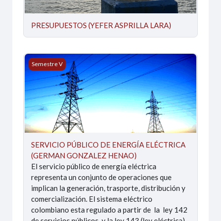
PRESUPUESTOS (YEFER ASPRILLA LARA)
SERVICIO PÚBLICO DE ENERGÍA ELÉCTRICA (GERMA
Semestre V
SERVICIO PÚBLICO DE ENERGÍA ELÉCTRICA
(GERMAN GONZALEZ HENAO)
El servicio público de energía eléctrica
representa un conjunto de operaciones que
implican la generación, trasporte, distribución y
comercialización. El sistema eléctrico
colombiano esta regulado a partir de la ley 142
de servicios públicos y la ley 143 (ley eléctrica)