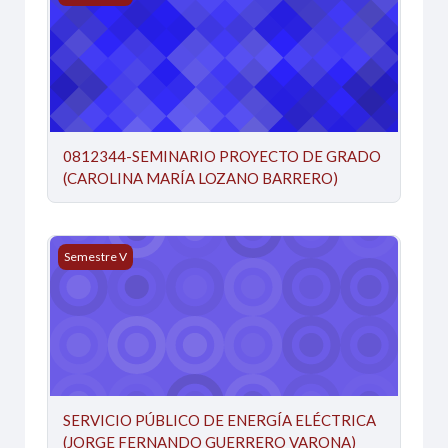
0812344-SEMINARIO PROYECTO DE GRADO
(CAROLINA MARÍA LOZANO BARRERO)
SERVICIO PÚBLICO DE ENERGÍA ELÉCTRICA (JORGE
Semestre V
SERVICIO PÚBLICO DE ENERGÍA ELÉCTRICA
(JORGE FERNANDO GUERRERO VARONA)