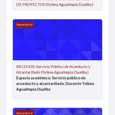
DE PROYECTOS (Yolima Agualimpia Dualiby)
08125430-Servicio Público de Acueducto y Alcantarillado 
Semestre V
08125430-Servicio Público de Acueducto y
Alcantarillado (Yolima Agualimpia Dualiby)
Espacio académico: Servicio público de
acueducto y alcantarillado. Docente Yolima
Agualimpia Dualiby
0812344-SEMINARIO PROYECTO DE GRADO (CAROLI
Semestre V