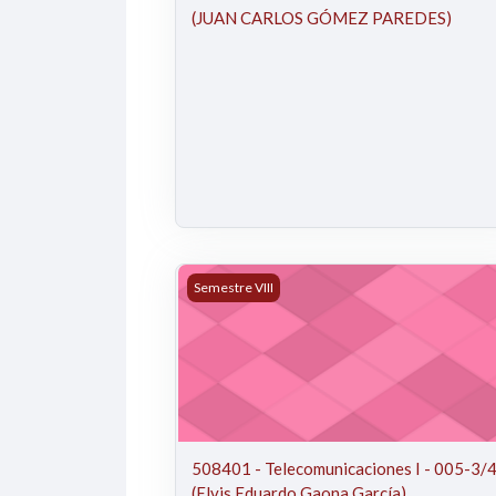
(JUAN CARLOS GÓMEZ PAREDES)
508401 - Telecomunicaciones I - 005-3/4 
Semestre VIII
508401 - Telecomunicaciones I - 005-3/
(Elvis Eduardo Gaona García)