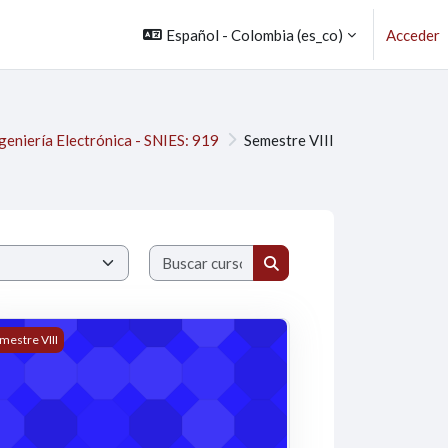
Español - Colombia ‎(es_co)‎
Acceder
geniería Electrónica - SNIES: 919
Semestre VIII
Buscar cursos
Buscar cursos
 TELECOMUNICACIONES I -LABORATORIO GR3 (CARLOS ARTUR
mestre VIII