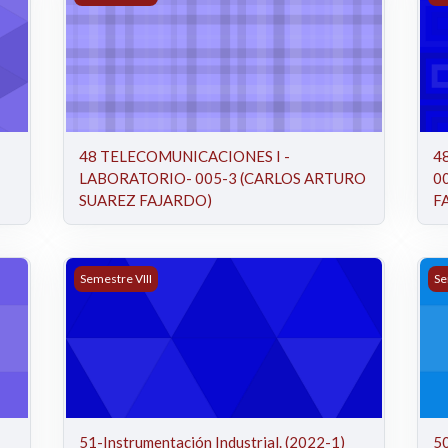
48 TELECOMUNICACIONES I -
4
LABORATORIO- 005-3 (CARLOS ARTURO
0
SUAREZ FAJARDO)
F
AN CARLOS GÓMEZ PAREDES)
51-Instrumentación Industrial. (2022-1)
50
Semestre VIII
Se
51-Instrumentación Industrial. (2022-1)
50