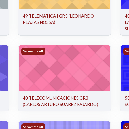
49 TELEMATICA I GR3 (LEONARDO
4
PLAZAS NOSSA)
L
S
OS ARTURO SUAREZ FAJARDO)
48 TELECOMUNICACIONES GR3 (CARLOS ARTURO S
50
Semestre VIII
Se
48 TELECOMUNICACIONES GR3
5
(CARLOS ARTURO SUAREZ FAJARDO)
S
 Ignacio Castañeda Fandiño)
48 TELECOMUNICACIONES I -LABORATORIO- 005-3
48
Semestre VIII
Se