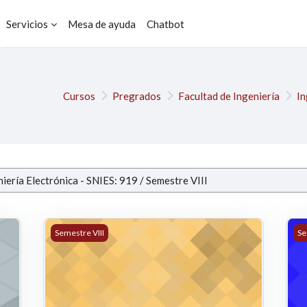
Servicios
Mesa de ayuda
Chatbot
Cursos
Pregrados
Facultad de Ingeniería
In
ENES Gr005-1 (JOSÉ GUILLERMO GUARNIZO MARIN)
49 TELEMATICA I GR3 (LEONARDO PLAZAS NOSSA)
48
Semestre VIII
Se