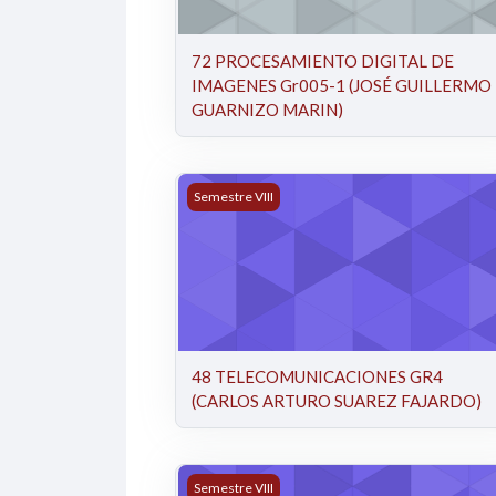
72 PROCESAMIENTO DIGITAL DE
IMAGENES Gr005-1 (JOSÉ GUILLERMO
GUARNIZO MARIN)
48 TELECOMUNICACIONES GR4 (CARL
Semestre VIII
48 TELECOMUNICACIONES GR4
(CARLOS ARTURO SUAREZ FAJARDO)
508401 - Telecomunicaciones I - 03 (José
Semestre VIII