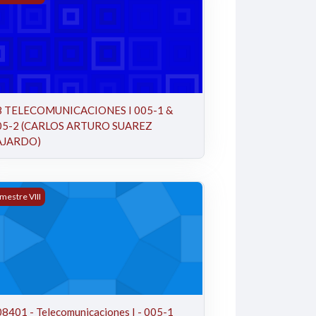
8 TELECOMUNICACIONES I 005-1 &
05-2 (CARLOS ARTURO SUAREZ
AJARDO)
8401 - Telecomunicaciones I - 005-1 (Gustavo Adolfo Puerto Legu
mestre VIII
8401 - Telecomunicaciones I - 005-1