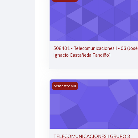
508401 - Telecomunicaciones I - 03 (José
Ignacio Castañeda Fandiño)
TELECOMUNICACIONES I GRUPO 3 (JU
Semestre VIII
TELECOMUNICACIONES I GRUPO 3