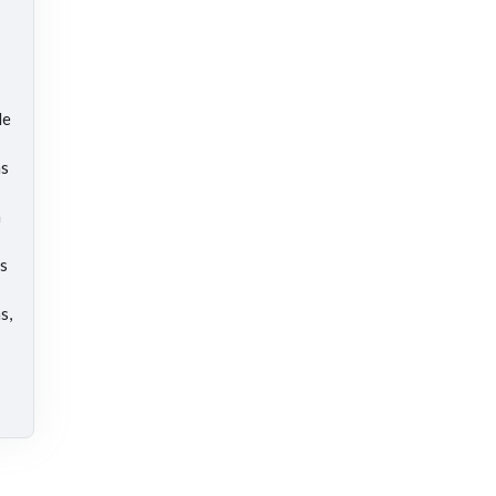
de
as
n
os
s,