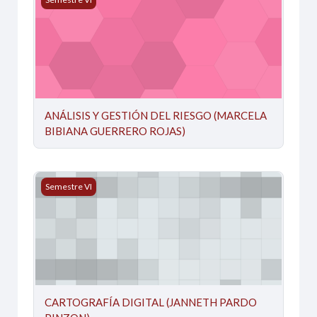
ANÁLISIS Y GESTIÓN DEL RIESGO (MARCELA
BIBIANA GUERRERO ROJAS)
CARTOGRAFÍA DIGITAL (JANNETH PARDO PINZON)
Semestre VI
CARTOGRAFÍA DIGITAL (JANNETH PARDO