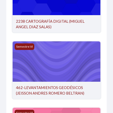
2238 CARTOGRAFÍA DIGITAL (MIGUEL
ANGEL DIAZ SALAS)
462-LEVANTAMIENTOS GEODÉSICOS (JEISSON ANDRE
Semestre VI
462-LEVANTAMIENTOS GEODÉSICOS
(JEISSON ANDRES ROMERO BELTRAN)
ANÁLISIS Y GESTIÓN DEL RIESGO (MARCELA BIBIANA
Semestre VI