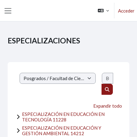
Salta al contenido principal
Acceder
Panel lateral
ESPECIALIZACIONES
Buscar curs
Categorías
Buscar cursos
Expandir todo
ESPECIALIZACIÓN EN EDUCACIÓN EN
TECNOLOGÍA 11228
ESPECIALIZACIÓN EN EDUCACIÓN Y
GESTIÓN AMBIENTAL 14212