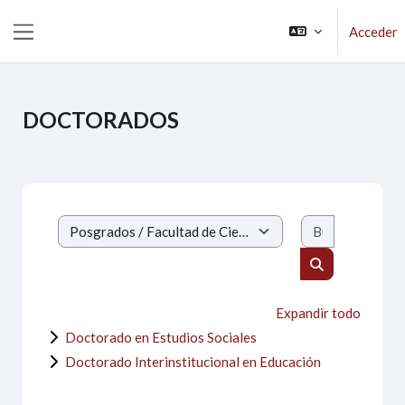
Saltar al contenido principal
Acceder
Panel lateral
DOCTORADOS
Buscar curs
Categorías de curso
Buscar cursos
Expandir todo
Doctorado en Estudios Sociales
Doctorado Interinstitucional en Educación