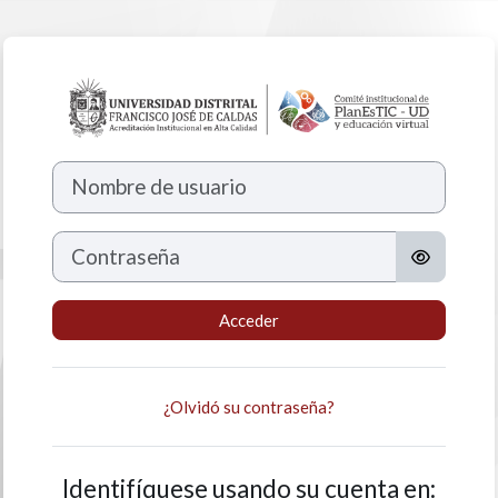
Salta al contenido principal
Entrar a Aulas Vi
Nombre de usuario
Contraseña
Acceder
¿Olvidó su contraseña?
Identifíquese usando su cuenta en: