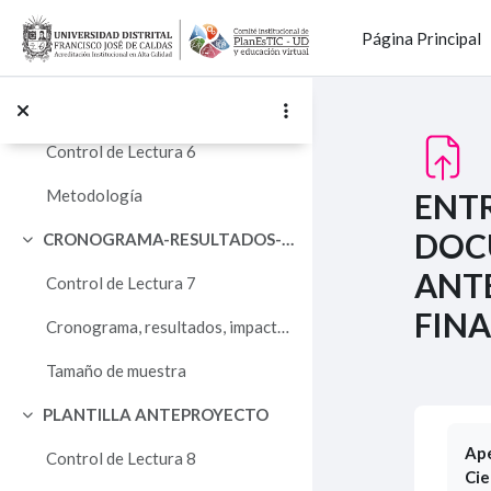
Salta al contenido principal
Control de Lectura 5
Página Principal
Hipótesis
METODOLOGÍA DE LA INVESTIGACIÓN
Colapsar
Control de Lectura 6
Metodología
ENT
DOC
CRONOGRAMA-RESULTADOS-IMPACTO-PRESUPUESTO
Colapsar
ANT
Control de Lectura 7
FINA
Cronograma, resultados, impacto, recursos
Tamaño de muestra
PLANTILLA ANTEPROYECTO
Colapsar
Req
Ape
Control de Lectura 8
Cie